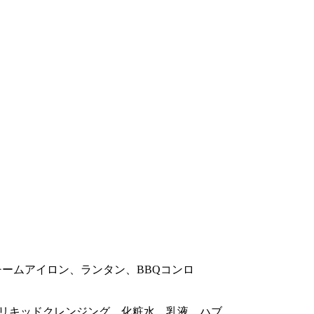
ームアイロン、ランタン、BBQコンロ
リキッドクレンジング、化粧水、乳液、ハブ