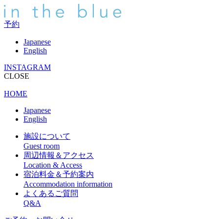
予約
Japanese
English
INSTAGRAM
CLOSE
HOME
Japanese
English
施設について
Guest room
周辺情報＆アクセス
Location & Access
宿泊料金＆予約案内
Accommodation information
よくあるご質問
Q&A