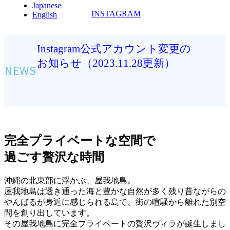
Japanese
INSTAGRAM
English
Instagram公式アカウント変更の
全国旅
お知らせ（2023.11.28更新）
NEX
NEWS
約を受
（2022
完全プライベートな空間で
過ごす贅沢な時間
沖縄の北東部に浮かぶ、屋我地島。
屋我地島は透き通った海と豊かな自然が多く残り昔ながらの
やんばるが身近に感じられる島で、街の喧騒から離れた別空
間を創り出しています。
その屋我地島に完全プライベートの贅沢ヴィラが誕生しまし