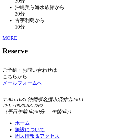
30
分
沖縄美ら海水族館から
20
分
古宇利島から
10
分
MORE
Reserve
ご予約・お問い合わせは
こちらから
メールフォームへ
〒905-1635 沖縄県名護市済井出230-1
TEL : 0980-58-2262
（平日午前9時30分 — 午後6時）
ホーム
施設について
周辺情報＆アクセス