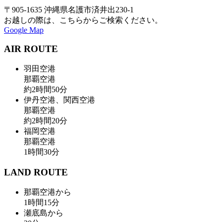
〒905-1635 沖縄県名護市済井出230-1
お越しの際は、こちらからご検索ください。
Google Map
AIR ROUTE
羽田空港
那覇空港
約
2
時間
50
分
伊丹空港、関西空港
那覇空港
約
2
時間
20
分
福岡空港
那覇空港
1
時間
30
分
LAND ROUTE
那覇空港から
1
時間
15
分
瀬底島から